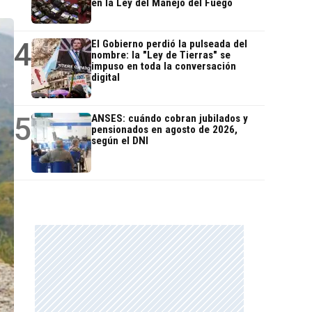
en la Ley del Manejo del Fuego
4
El Gobierno perdió la pulseada del
nombre: la "Ley de Tierras" se
impuso en toda la conversación
digital
5
ANSES: cuándo cobran jubilados y
pensionados en agosto de 2026,
según el DNI