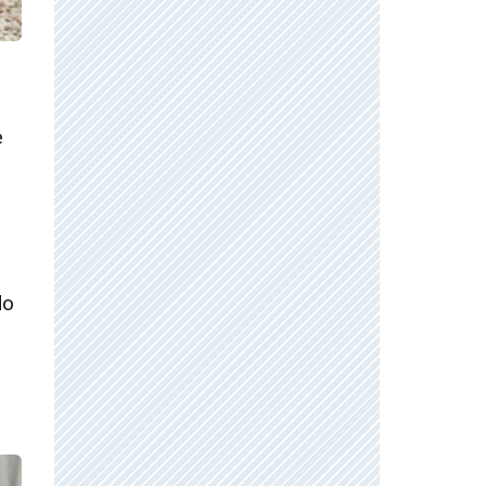
e
do
o