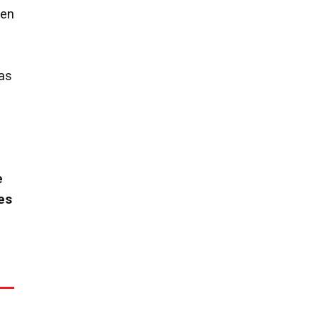
 en
as
e
es