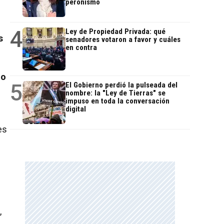
peronismo
4
Ley de Propiedad Privada: qué
s
senadores votaron a favor y cuáles
en contra
lo
5
El Gobierno perdió la pulseada del
nombre: la "Ley de Tierras" se
impuso en toda la conversación
digital
es
,