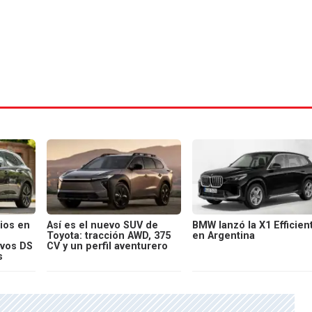
ios en
Así es el nuevo SUV de
BMW lanzó la X1 Efficien
Toyota: tracción AWD, 375
en Argentina
evos DS
CV y un perfil aventurero
s