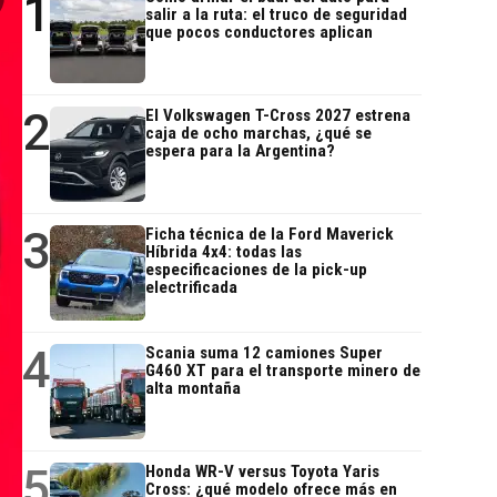
1
salir a la ruta: el truco de seguridad
que pocos conductores aplican
2
El Volkswagen T-Cross 2027 estrena
caja de ocho marchas, ¿qué se
espera para la Argentina?
3
Ficha técnica de la Ford Maverick
Híbrida 4x4: todas las
especificaciones de la pick-up
electrificada
4
Scania suma 12 camiones Super
G460 XT para el transporte minero de
alta montaña
5
Honda WR-V versus Toyota Yaris
Cross: ¿qué modelo ofrece más en