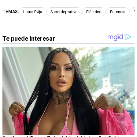
TEMAS:
Lotus Evija
Superdeportivo
Eléctrico
Potencia
P