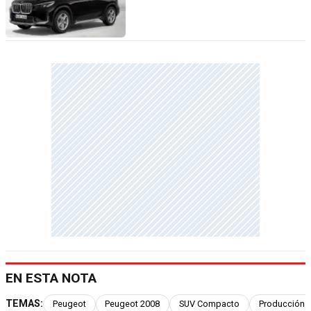
EN ESTA NOTA
TEMAS:
Peugeot
Peugeot 2008
SUV Compacto
Producción 