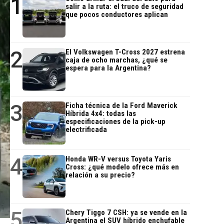
1
salir a la ruta: el truco de seguridad
que pocos conductores aplican
2
El Volkswagen T-Cross 2027 estrena
caja de ocho marchas, ¿qué se
espera para la Argentina?
3
Ficha técnica de la Ford Maverick
Híbrida 4x4: todas las
especificaciones de la pick-up
electrificada
4
Honda WR-V versus Toyota Yaris
Cross: ¿qué modelo ofrece más en
relación a su precio?
5
Chery Tiggo 7 CSH: ya se vende en la
Argentina el SUV híbrido enchufable