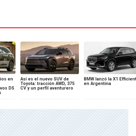
ios en
Así es el nuevo SUV de
BMW lanzó la X1 Efficien
Toyota: tracción AWD, 375
en Argentina
evos DS
CV y un perfil aventurero
s