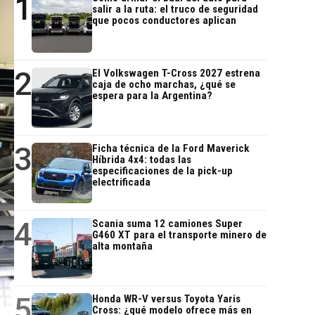
1
salir a la ruta: el truco de seguridad
que pocos conductores aplican
2
El Volkswagen T-Cross 2027 estrena
caja de ocho marchas, ¿qué se
espera para la Argentina?
3
Ficha técnica de la Ford Maverick
Híbrida 4x4: todas las
especificaciones de la pick-up
electrificada
4
Scania suma 12 camiones Super
G460 XT para el transporte minero de
alta montaña
5
Honda WR-V versus Toyota Yaris
Cross: ¿qué modelo ofrece más en