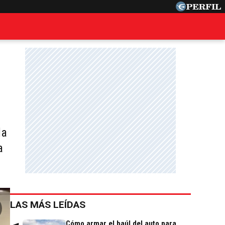
la
a
LAS MÁS LEÍDAS
Cómo armar el baúl del auto para