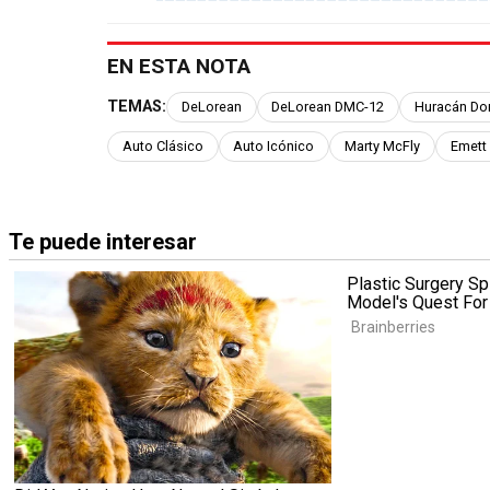
EN ESTA NOTA
TEMAS:
DeLorean
DeLorean DMC-12
Huracán Do
Auto Clásico
Auto Icónico
Marty McFly
Emett