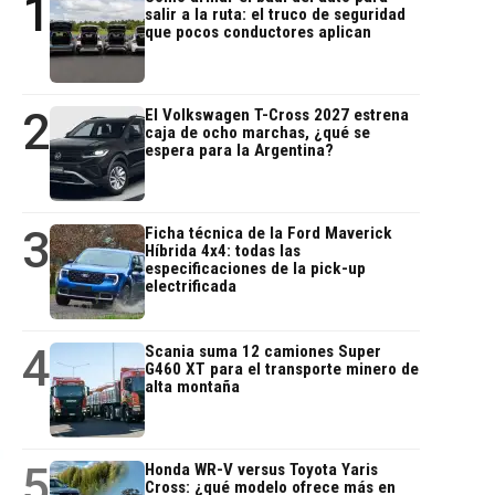
1
salir a la ruta: el truco de seguridad
que pocos conductores aplican
2
El Volkswagen T-Cross 2027 estrena
caja de ocho marchas, ¿qué se
espera para la Argentina?
3
Ficha técnica de la Ford Maverick
Híbrida 4x4: todas las
especificaciones de la pick-up
electrificada
4
Scania suma 12 camiones Super
G460 XT para el transporte minero de
alta montaña
5
Honda WR-V versus Toyota Yaris
Cross: ¿qué modelo ofrece más en