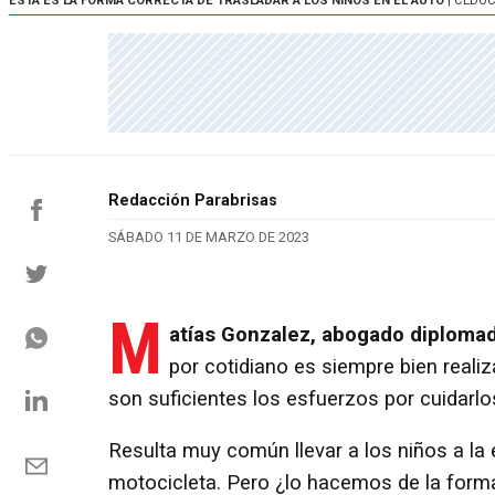
ESTA ES LA FORMA CORRECTA DE TRASLADAR A LOS NIÑOS EN EL AUTO
| CEDO
Redacción Parabrisas
SÁBADO 11 DE MARZO DE 2023
M
atías Gonzalez, abogado diplomad
por cotidiano es siempre bien reali
son suficientes los esfuerzos por cuidarlo
Resulta muy común llevar a los niños a la
motocicleta. Pero ¿lo hacemos de la for