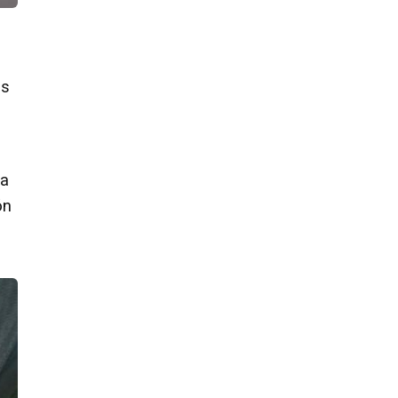
os
na
ón