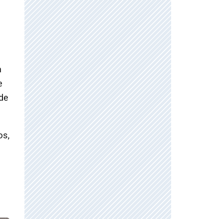
a
e
de
os,