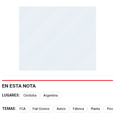
EN ESTA NOTA
LUGARES:
Córdoba
Argentina
TEMAS:
FCA
Fiat Cronos
Autos
Fábrica
Planta
Prod