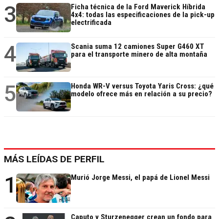
3
Ficha técnica de la Ford Maverick Híbrida
4x4: todas las especificaciones de la pick-up
electrificada
4
Scania suma 12 camiones Super G460 XT
para el transporte minero de alta montaña
5
Honda WR-V versus Toyota Yaris Cross: ¿qué
modelo ofrece más en relación a su precio?
MÁS LEÍDAS DE PERFIL
1
Murió Jorge Messi, el papá de Lionel Messi
Caputo y Sturzenegger crean un fondo para