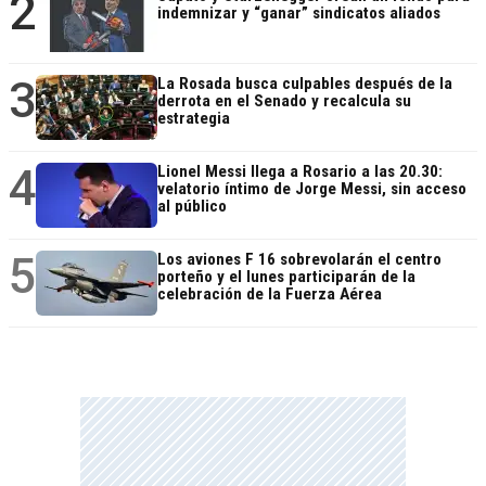
2
indemnizar y “ganar” sindicatos aliados
3
La Rosada busca culpables después de la
derrota en el Senado y recalcula su
estrategia
4
Lionel Messi llega a Rosario a las 20.30:
velatorio íntimo de Jorge Messi, sin acceso
al público
5
Los aviones F 16 sobrevolarán el centro
porteño y el lunes participarán de la
celebración de la Fuerza Aérea