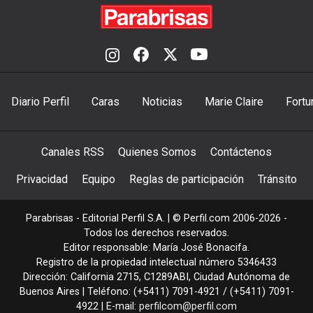
Diario Perfil
Caras
Noticias
Marie Claire
Fortu
Canales RSS
Quienes Somos
Contáctenos
Privacidad
Equipo
Reglas de participación
Tránsito
Parabrisas - Editorial Perfil S.A.
| © Perfil.com 2006-2026 -
Todos los derechos reservados.
Editor responsable: María José Bonacifa.
Registro de la propiedad intelectual número 5346433
Dirección:
California 2715
,
C1289ABI
,
Ciudad Autónoma de
Buenos Aires
| Teléfono:
(+5411) 7091-4921
/
(+5411) 7091-
4922
| E-mail:
perfilcom@perfil.com