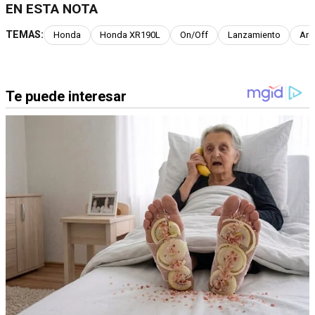
EN ESTA NOTA
TEMAS:
Honda
Honda XR190L
On/Off
Lanzamiento
Arg