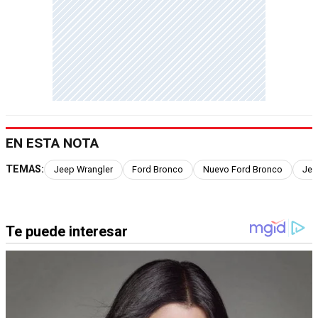
EN ESTA NOTA
TEMAS:
Jeep Wrangler
Ford Bronco
Nuevo Ford Bronco
Jee