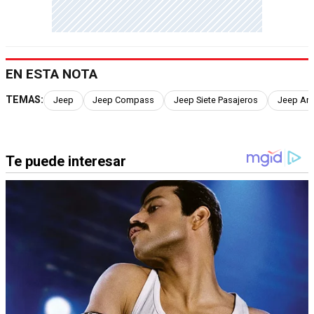
EN ESTA NOTA
TEMAS:
Jeep
Jeep Compass
Jeep Siete Pasajeros
Jeep Arg