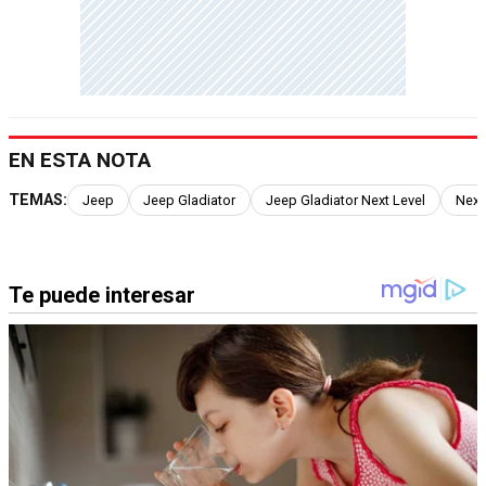
EN ESTA NOTA
TEMAS:
Jeep
Jeep Gladiator
Jeep Gladiator Next Level
Next