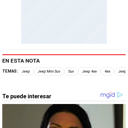
EN ESTA NOTA
TEMAS:
Jeep
Jeep Mini Suv
Suv
Jeep 4xe
4xe
Jeep 