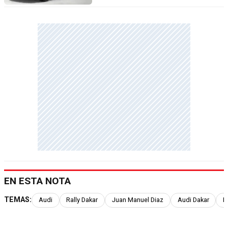
EN ESTA NOTA
TEMAS:
Audi
Rally Dakar
Juan Manuel Diaz
Audi Dakar
R