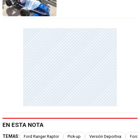
EN ESTA NOTA
TEMAS:
Ford Ranger Raptor
Pick-up
Versión Deportiva
Ford