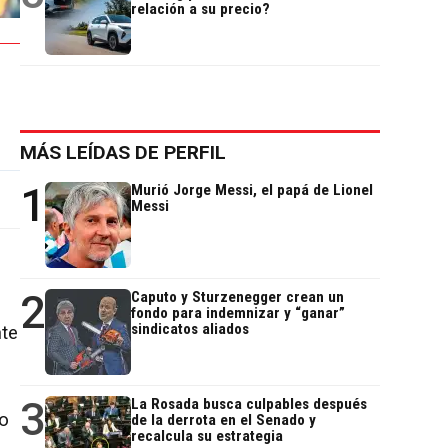
relación a su precio?
MÁS LEÍDAS DE PERFIL
1
Murió Jorge Messi, el papá de Lionel
Messi
2
Caputo y Sturzenegger crean un
fondo para indemnizar y “ganar”
sindicatos aliados
nte
3
La Rosada busca culpables después
ro
de la derrota en el Senado y
recalcula su estrategia