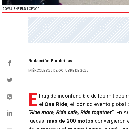
ROYAL ENFIELD
| CEDOC
Redacción Parabrisas
MIÉRCOLES 29 DE OCTUBRE DE 2025
E
l rugido inconfundible de los míticos 
el
One Ride
, el icónico evento globa
“Ride
more, Ride safe, Ride together
”
. En A
ruedas:
más de 200 motos
convergieron e