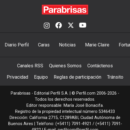
Diario Perfil
Caras
Noticias
Marie Claire
Fortu
Canales RSS
Quienes Somos
Contáctenos
Privacidad
Equipo
Reglas de participación
Tránsito
Parabrisas - Editorial Perfil S.A.
| © Perfil.com 2006-2026 -
Todos los derechos reservados.
Editor responsable: María José Bonacifa.
Registro de la propiedad intelectual número 5346433
Dirección:
California 2715
,
C1289ABI
,
Ciudad Autónoma de
Buenos Aires
| Teléfono:
(+5411) 7091-4921
/
(+5411) 7091-
4922
| E-mail:
perfilcom@perfil.com