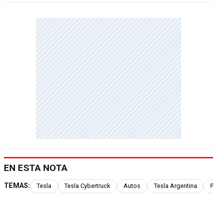
EN ESTA NOTA
TEMAS:
Tesla
Tesla Cybertruck
Autos
Tesla Argentina
Pi