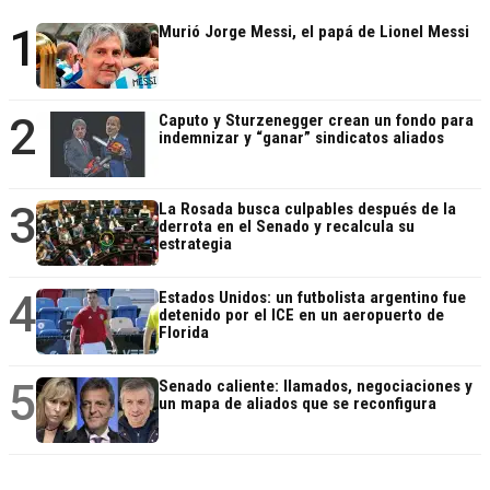
1
Murió Jorge Messi, el papá de Lionel Messi
2
Caputo y Sturzenegger crean un fondo para
indemnizar y “ganar” sindicatos aliados
3
La Rosada busca culpables después de la
derrota en el Senado y recalcula su
estrategia
4
Estados Unidos: un futbolista argentino fue
detenido por el ICE en un aeropuerto de
Florida
5
Senado caliente: llamados, negociaciones y
un mapa de aliados que se reconfigura