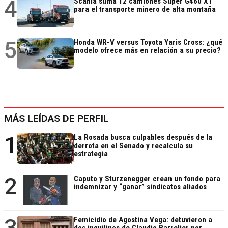
4
Scania suma 12 camiones Super G460 XT
para el transporte minero de alta montaña
5
Honda WR-V versus Toyota Yaris Cross: ¿qué
modelo ofrece más en relación a su precio?
MÁS LEÍDAS DE PERFIL
1
La Rosada busca culpables después de la
derrota en el Senado y recalcula su
estrategia
2
Caputo y Sturzenegger crean un fondo para
indemnizar y “ganar” sindicatos aliados
3
Femicidio de Agostina Vega: detuvieron a
dos inquilinos de Claudio Barrelier por