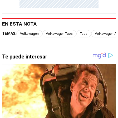
EN ESTA NOTA
TEMAS:
Volkswagen
Volkswagen Taos
Taos
Volkswagen Ar