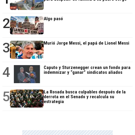
2
Algo pasó
3
Murió Jorge Messi, el papá de Lionel Messi
4
Caputo y Sturzenegger crean un fondo para
indemnizar y “ganar” sindicatos aliados
5
La Rosada busca culpables después de la
derrota en el Senado y recalcula su
estrategia