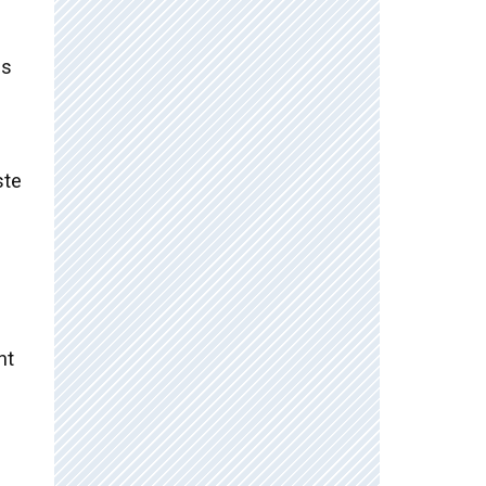
es
ste
nt