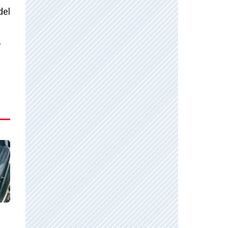
del
,