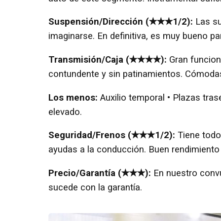
Suspensión/Dirección (✭✭✭1/2):
Las su
imaginarse. En definitiva, es muy bueno par
Transmisión/Caja (✭✭✭✭):
Gran funcion
contundente y sin patinamientos. Cómoda
Los menos:
Auxilio temporal • Plazas tras
elevado.
Seguridad/Frenos (✭✭✭1/2):
Tiene todo 
ayudas a la conducción. Buen rendimiento y
Precio/Garantía (✭✭✭):
En nuestro conv
sucede con la garantía.