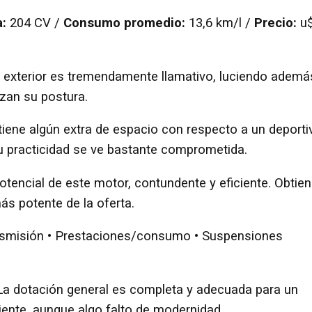
a:
204 CV /
Consumo promedio:
13,6 km/l /
Precio:
u
o exterior es tremendamente llamativo, luciendo ademá
lzan su postura.
 tiene algún extra de espacio con respecto a un deporti
u practicidad se ve bastante comprometida.
tencial de este motor, contundente y eficiente. Obtie
ás potente de la oferta.
ansmisión • Prestaciones/consumo • Suspensiones
La dotación general es completa y adecuada para un
iente, aunque algo falto de modernidad.