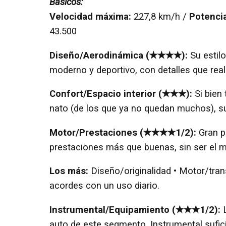
Básicos:
Velocidad máxima:
227,8 km/h /
Potenci
43.500
Diseño/Aerodinámica (✭✭✭✭):
Su estil
moderno y deportivo, con detalles que rea
Confort/Espacio interior (✭✭✭):
Si bien
nato (de los que ya no quedan muchos), s
Motor/Prestaciones (✭✭✭✭1/2):
Gran po
prestaciones más que buenas, sin ser el m
Los más:
Diseño/originalidad • Motor/tr
acordes con un uso diario.
Instrumental/Equipamiento (✭✭✭1/2):
auto de este segmento. Instrumental sufic