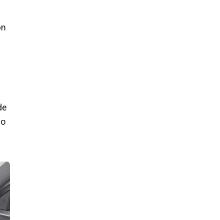
on
de
do