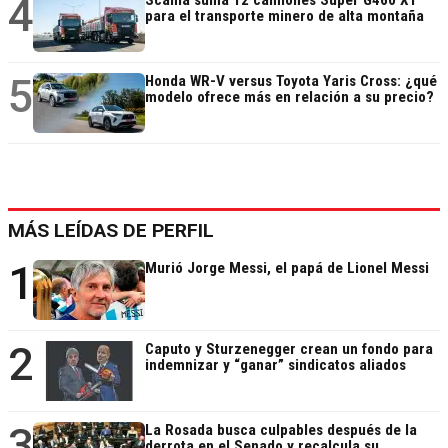
4
para el transporte minero de alta montaña
5
Honda WR-V versus Toyota Yaris Cross: ¿qué
modelo ofrece más en relación a su precio?
MÁS LEÍDAS DE PERFIL
1
Murió Jorge Messi, el papá de Lionel Messi
2
Caputo y Sturzenegger crean un fondo para
indemnizar y “ganar” sindicatos aliados
3
La Rosada busca culpables después de la
derrota en el Senado y recalcula su