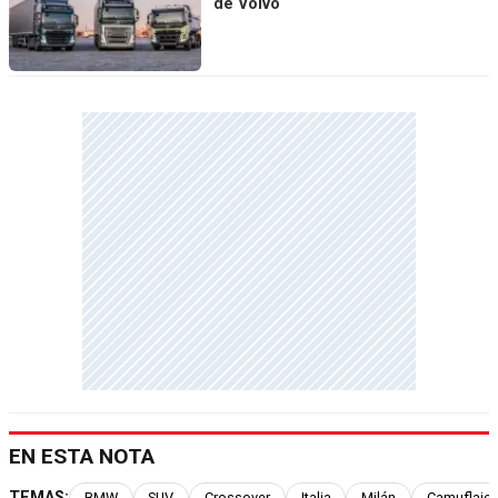
de Volvo
EN ESTA NOTA
TEMAS:
BMW
SUV
Crossover
Italia
Milán
Camuflaje