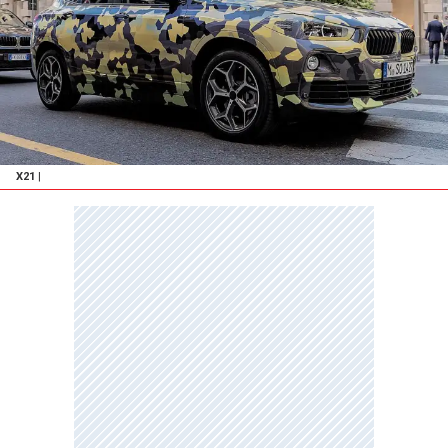
X21
|