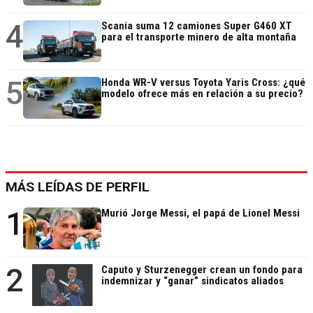
4
Scania suma 12 camiones Super G460 XT
para el transporte minero de alta montaña
5
Honda WR-V versus Toyota Yaris Cross: ¿qué
modelo ofrece más en relación a su precio?
MÁS LEÍDAS DE PERFIL
1
Murió Jorge Messi, el papá de Lionel Messi
2
Caputo y Sturzenegger crean un fondo para
indemnizar y “ganar” sindicatos aliados