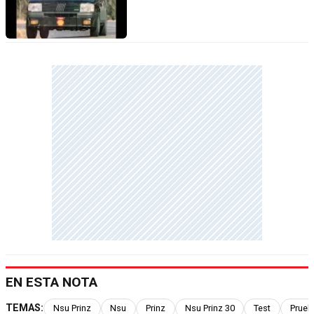
EN ESTA NOTA
TEMAS:
Nsu Prinz
Nsu
Prinz
Nsu Prinz 30
Test
Prueb