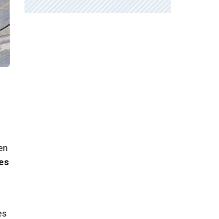
en
 es
es