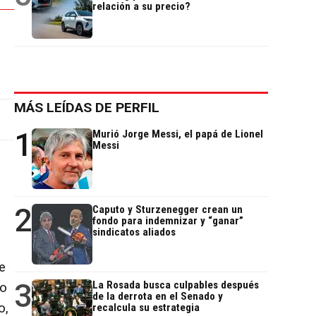
relación a su precio?
MÁS LEÍDAS DE PERFIL
1
Murió Jorge Messi, el papá de Lionel
Messi
2
Caputo y Sturzenegger crean un
fondo para indemnizar y “ganar”
sindicatos aliados
e
3
La Rosada busca culpables después
mo
de la derrota en el Senado y
o,
recalcula su estrategia