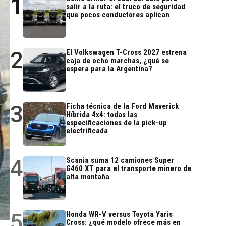
1
salir a la ruta: el truco de seguridad
que pocos conductores aplican
2
El Volkswagen T-Cross 2027 estrena
caja de ocho marchas, ¿qué se
espera para la Argentina?
3
Ficha técnica de la Ford Maverick
Híbrida 4x4: todas las
especificaciones de la pick-up
electrificada
4
Scania suma 12 camiones Super
G460 XT para el transporte minero de
alta montaña
5
Honda WR-V versus Toyota Yaris
Cross: ¿qué modelo ofrece más en