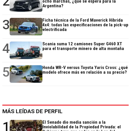
2
ocho marchas, ¿qué se espera para la
Argentina?
3
Ficha técnica de la Ford Maverick Híbrida
4x4: todas las especificaciones de la pick-up
electrificada
4
Scania suma 12 camiones Super G460 XT
para el transporte minero de alta montaña
5
Honda WR-V versus Toyota Yaris Cross: ¿qué
modelo ofrece más en relación a su precio?
MÁS LEÍDAS DE PERFIL
1
El Senado dio media sanción a la
Inviolabilidad de la Propiedad Privada: el