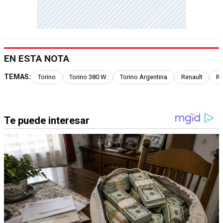
EN ESTA NOTA
TEMAS:
Torino
Torino 380 W
Torino Argentina
Renault
Re