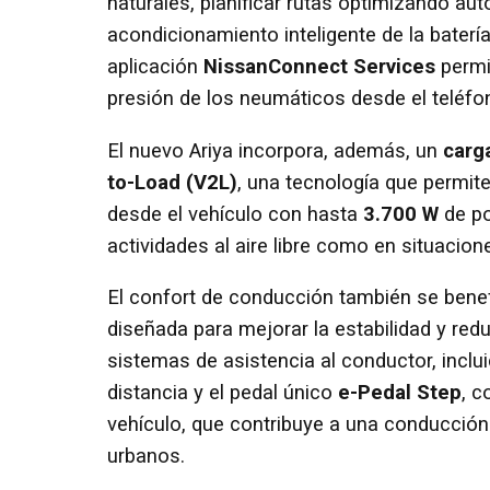
naturales, planificar rutas optimizando au
acondicionamiento inteligente de la baterí
aplicación
NissanConnect Services
permit
presión de los neumáticos desde el teléfo
El nuevo Ariya incorpora, además, un
carg
to-Load (V2L)
, una tecnología que permite
desde el vehículo con hasta
3.700 W
de po
actividades al aire libre como en situacio
El confort de conducción también se benef
diseñada para mejorar la estabilidad y red
sistemas de asistencia al conductor, inclu
distancia y el pedal único
e-Pedal Step
, c
vehículo, que contribuye a una conducción
urbanos.