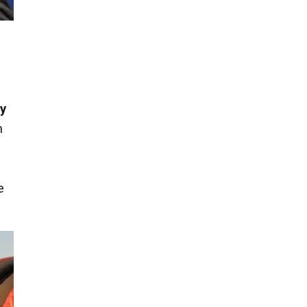
n
ly
n
e