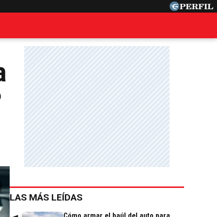
a
?
s
LAS MÁS LEÍDAS
Cómo armar el baúl del auto para