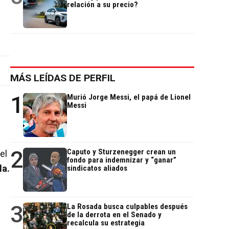
relación a su precio?
MÁS LEÍDAS DE PERFIL
1
Murió Jorge Messi, el papá de Lionel
Messi
2
Caputo y Sturzenegger crean un
el
fondo para indemnizar y “ganar”
la.
sindicatos aliados
3
La Rosada busca culpables después
de la derrota en el Senado y
recalcula su estrategia