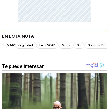
EN ESTA NOTA
TEMAS:
Seguridad
Latin NCAP
Niños
SRI
Sistemas De Re