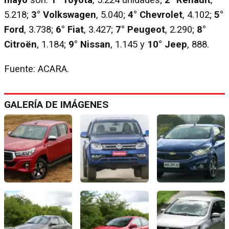
mayo
son:
1° Toyota
, 5.224 unidades;
2°
Renault
,
5.218;
3° Volkswagen
, 5.040;
4° Chevrolet
, 4.102;
5°
Ford
, 3.738;
6° Fiat
, 3.427;
7° Peugeot
, 2.290;
8°
Citroën
, 1.184;
9° Nissan
, 1.145 y
10° Jeep
, 888.
Fuente: ACARA.
GALERÍA DE IMÁGENES