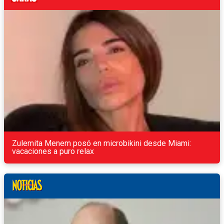
Zulemita Menem posó en microbikini desde Miami:
vacaciones a puro relax