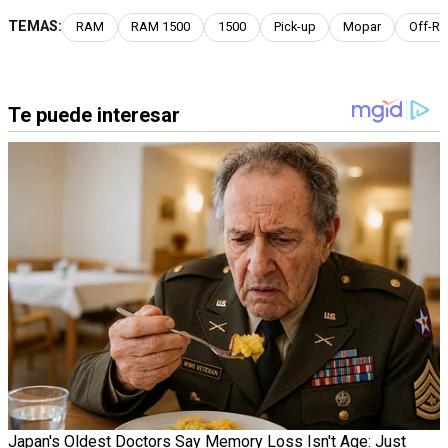
TEMAS:
RAM
RAM 1500
1500
Pick-up
Mopar
Off-R