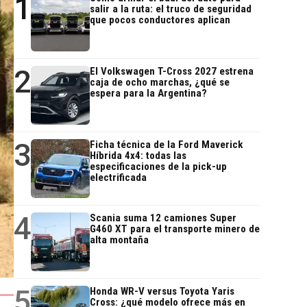
1
salir a la ruta: el truco de seguridad
que pocos conductores aplican
2
El Volkswagen T-Cross 2027 estrena
caja de ocho marchas, ¿qué se
espera para la Argentina?
3
Ficha técnica de la Ford Maverick
Híbrida 4x4: todas las
especificaciones de la pick-up
electrificada
4
Scania suma 12 camiones Super
G460 XT para el transporte minero de
alta montaña
5
Honda WR-V versus Toyota Yaris
Cross: ¿qué modelo ofrece más en