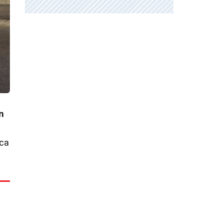
n
ica