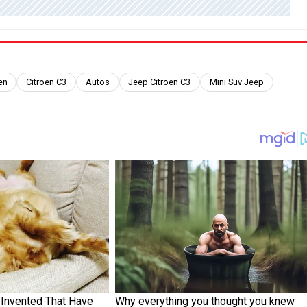
en
Citroen C3
Autos
Jeep Citroen C3
Mini Suv Jeep