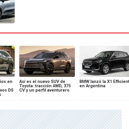
ios en
Así es el nuevo SUV de
BMW lanzó la X1 Efficien
Toyota: tracción AWD, 375
en Argentina
evos DS
CV y un perfil aventurero
s