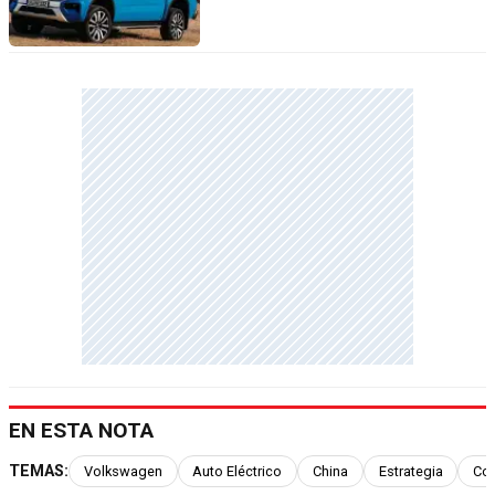
EN ESTA NOTA
TEMAS:
Volkswagen
Auto Eléctrico
China
Estrategia
Co