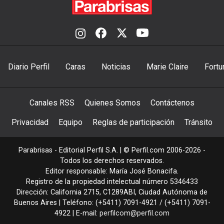
Diario Perfil
Caras
Noticias
Marie Claire
Fortu
Canales RSS
Quienes Somos
Contáctenos
Privacidad
Equipo
Reglas de participación
Tránsito
Parabrisas - Editorial Perfil S.A.
| © Perfil.com 2006-2026 -
Todos los derechos reservados.
Editor responsable: María José Bonacifa.
Registro de la propiedad intelectual número 5346433
Dirección:
California 2715
,
C1289ABI
,
Ciudad Autónoma de
Buenos Aires
| Teléfono:
(+5411) 7091-4921
/
(+5411) 7091-
4922
| E-mail:
perfilcom@perfil.com