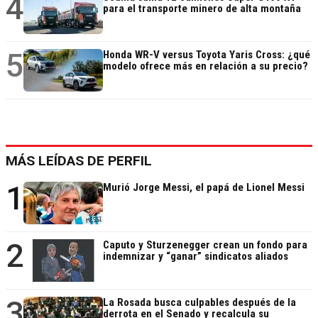
4
para el transporte minero de alta montaña
5
Honda WR-V versus Toyota Yaris Cross: ¿qué
modelo ofrece más en relación a su precio?
MÁS LEÍDAS DE PERFIL
1
Murió Jorge Messi, el papá de Lionel Messi
2
Caputo y Sturzenegger crean un fondo para
indemnizar y “ganar” sindicatos aliados
3
La Rosada busca culpables después de la
derrota en el Senado y recalcula su