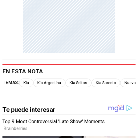
EN ESTA NOTA
TEMAS:
Kia
Kia Argentina
Kia Seltos
Kia Sorento
Nuevo K