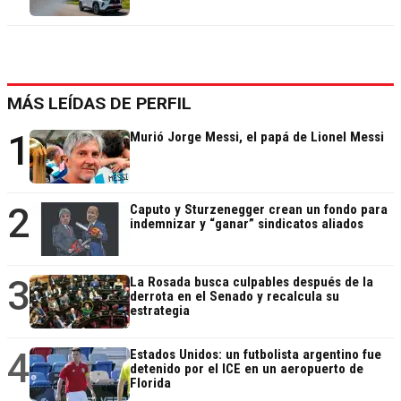
MÁS LEÍDAS DE PERFIL
1
Murió Jorge Messi, el papá de Lionel Messi
2
Caputo y Sturzenegger crean un fondo para
indemnizar y “ganar” sindicatos aliados
3
La Rosada busca culpables después de la
derrota en el Senado y recalcula su
estrategia
4
Estados Unidos: un futbolista argentino fue
detenido por el ICE en un aeropuerto de
Florida