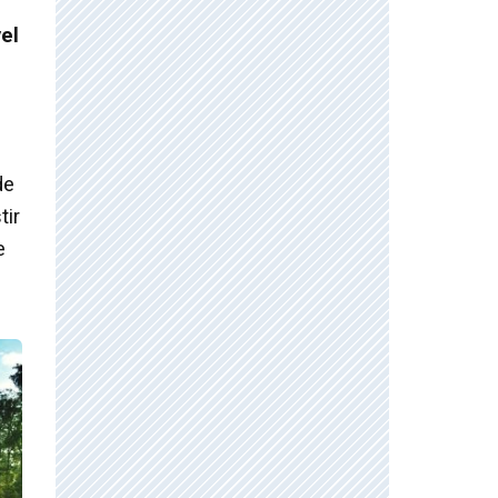
vel
de
tir
e