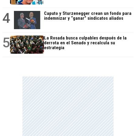
4
Caputo y Sturzenegger crean un fondo para
indemnizar y “ganar” sindicatos aliados
5
La Rosada busca culpables después de la
derrota en el Senado y recalcula su
estrategia