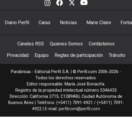
Diario Perfil
Caras
Noticias
Marie Claire
Fortu
Canales RSS
Quienes Somos
Contáctenos
Privacidad
Equipo
Reglas de participación
Tránsito
Parabrisas - Editorial Perfil S.A.
| © Perfil.com 2006-2026 -
Todos los derechos reservados.
Editor responsable: María José Bonacifa.
Registro de la propiedad intelectual número 5346433
Dirección:
California 2715
,
C1289ABI
,
Ciudad Autónoma de
Buenos Aires
| Teléfono:
(+5411) 7091-4921
/
(+5411) 7091-
4922
| E-mail:
perfilcom@perfil.com