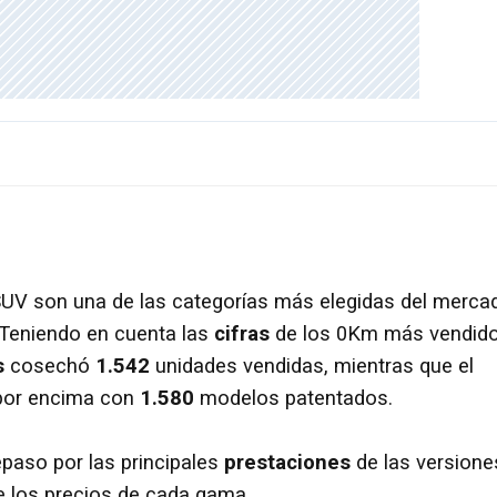
SUV son una de las categorías más elegidas del merca
 Teniendo en cuenta las
cifras
de los 0Km más vendid
s
cosechó
1.542
unidades vendidas, mientras que el
por encima con
1.580
modelos patentados.
paso por las principales
prestaciones
de las versione
 los precios de cada gama.