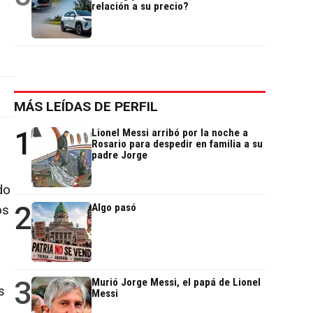
relación a su precio?
MÁS LEÍDAS DE PERFIL
1
Lionel Messi arribó por la noche a
Rosario para despedir en familia a su
padre Jorge
do
2
Algo pasó
os
3
Murió Jorge Messi, el papá de Lionel
s
Messi