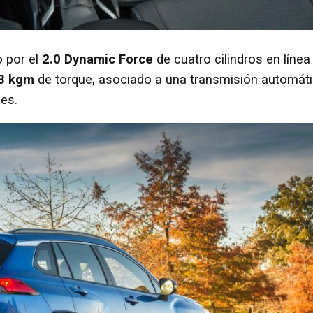
 por el
2.0 Dynamic Force
de cuatro cilindros en línea
,3 kgm
de torque, asociado a una transmisión automát
es.