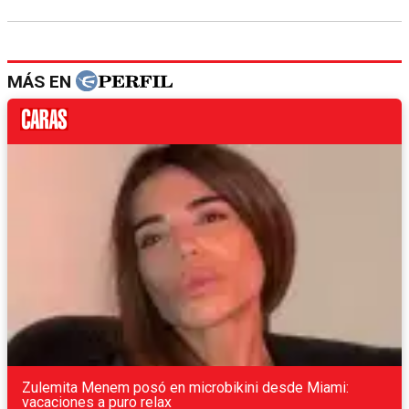
MÁS EN
Zulemita Menem posó en microbikini desde Miami:
vacaciones a puro relax