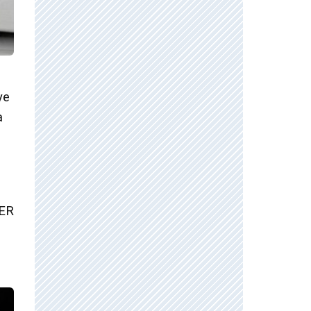
ye
a
WER