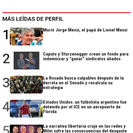
MÁS LEÍDAS DE PERFIL
1
Murió Jorge Messi, el papá de Lionel Messi
2
Caputo y Sturzenegger crean un fondo para
indemnizar y “ganar” sindicatos aliados
3
La Rosada busca culpables después de la
derrota en el Senado y recalcula su
estrategia
4
Estados Unidos: un futbolista argentino fue
detenido por el ICE en un aeropuerto de
Florida
5
La narrativa libertaria cruje en las redes y
Milei sufre las consecuencias del desgaste