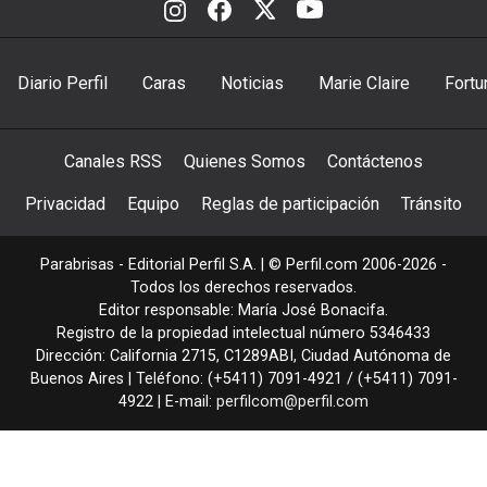
Diario Perfil
Caras
Noticias
Marie Claire
Fortu
Canales RSS
Quienes Somos
Contáctenos
Privacidad
Equipo
Reglas de participación
Tránsito
Parabrisas - Editorial Perfil S.A.
| © Perfil.com 2006-2026 -
Todos los derechos reservados.
Editor responsable: María José Bonacifa.
Registro de la propiedad intelectual número 5346433
Dirección:
California 2715
,
C1289ABI
,
Ciudad Autónoma de
Buenos Aires
| Teléfono:
(+5411) 7091-4921
/
(+5411) 7091-
4922
| E-mail:
perfilcom@perfil.com